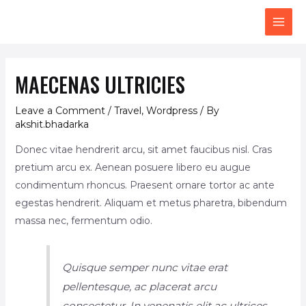
Skip
Post
MAI
to
navigation
ME
content
MAECENAS ULTRICIES
Leave a Comment
/
Travel
,
Wordpress
/ By
akshit.bhadarka
Donec vitae hendrerit arcu, sit amet faucibus nisl. Cras
pretium arcu ex. Aenean posuere libero eu augue
condimentum rhoncus. Praesent ornare tortor ac ante
egestas hendrerit. Aliquam et metus pharetra, bibendum
massa nec, fermentum odio.
Quisque semper nunc vitae erat
pellentesque, ac placerat arcu
consectetur. In venenatis elit ac ultrices